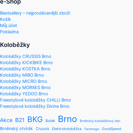
e-Shop
Bestsellery – nejprodávanější zboží
Košík
Můj účet
Pokladna
Koloběžky
Koloběžky CRUSSIS Brno
Koloběžky KICKBIKE Brno
Koloběžky KOSTKA Brno
Koloběžky MIBO Brno
Koloběžky MICRO Brno
Koloběžky MORXES Brno
Koloběžky YEDOO Brno
Freestylové koloběžky CHILLI Brno
Freestylové koloběžky Divine Brno
Brno
BKG
B21
Akce
Bolek
Brněnský koloběžkový den
Brněnský otvírák
Crussis
Elektrokoloběžka
GoodSpeed
Faramugo