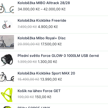
Koloběžka MIBO Alltrack 28/28
e
Rozpětí
34.000,00
Kč
–
42.000,00
Kč
š
cen:
c
34.000,00 Kč
e
Koloběžka Kickbike Freeride
až
Původní
Aktuální
7.490,00
Kč
4.900,00
Kč
42.000,00 Kč
cena
cena
byla:
je:
Koloběžka Mibo Royal+ Disc
7.490,00 Kč.
4.900,00 Kč.
Původní
Aktuální
20.990,00
Kč
17.500,00
Kč
cena
cena
byla:
je:
Přední světlo Force GLOW-3 1000LM USB černé
20.990,00 Kč.
17.500,00 Kč.
Původní
Aktuální
1.399,00
Kč
1.300,00
Kč
cena
cena
byla:
je:
Koloběžka Kickbike Sport MAX 20
1.399,00 Kč.
1.300,00 Kč.
Původní
Aktuální
15.490,00
Kč
13.990,00
Kč
cena
cena
byla:
je:
Košík na láhev Force GET
15.490,00 Kč.
13.990,00 Kč.
Původní
Aktuální
199,00
Kč
150,00
Kč
cena
cena
byla:
je: