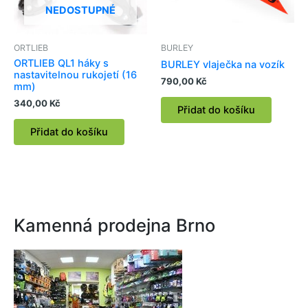
NEDOSTUPNÉ
ORTLIEB
BURLEY
ORTLIEB QL1 háky s
BURLEY vlaječka na vozík
nastavitelnou rukojetí (16
790,00
Kč
mm)
340,00
Kč
Přidat do košíku
Přidat do košíku
Kamenná prodejna Brno