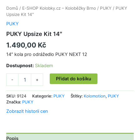
Domů
/
E-SHOP Kolobky.cz – Koloběžky Brno
/
PUKY
/ PUKY
Upsize Kit 14″
PUKY
PUKY Upsize Kit 14″
1.490,00
Kč
14″ kola pro odrážedlo PUKY NEXT 12
Dostupnost:
Skladem
PUKY
Přidat do košíku
-
+
Upsize
Kit
14"
SKU:
9124
Kategorie:
PUKY
Štítky:
Kolomotion
,
PUKY
množství
Značka:
PUKY
Zobrazit historii cen
Popis