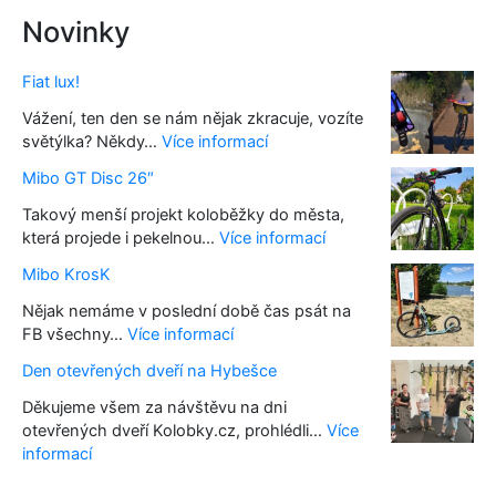
Novinky
Fiat lux!
Vážení, ten den se nám nějak zkracuje, vozíte
:
světýlka? Někdy…
Více informací
F
Mibo GT Disc 26″
i
a
Takový menší projekt koloběžky do města,
t
:
která projede i pekelnou…
Více informací
l
M
Mibo KrosK
u
i
x
b
Nějak nemáme v poslední době čas psát na
!
o
:
FB všechny…
Více informací
G
M
Den otevřených dveří na Hybešce
T
i
D
b
Děkujeme všem za návštěvu na dni
i
o
otevřených dveří Kolobky.cz, prohlédli…
Více
s
K
:
informací
c
r
D
2