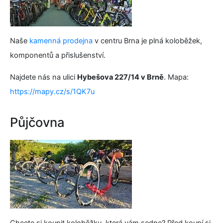
Naše
kamenná prodejna
v centru Brna je plná koloběžek,
komponentů a přislušenství.
Najdete nás na ulici
Hybešova 227/14 v Brně
. Mapa:
https://mapy.cz/s/1QK7u
Půjčovna
Chcete si koupit koloběžku, která vám sedne? Před koupí si