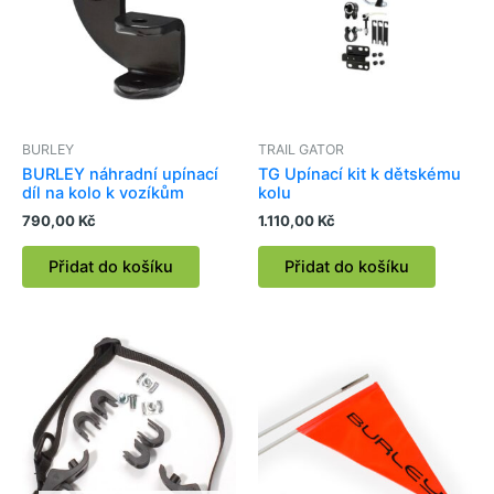
BURLEY
TRAIL GATOR
BURLEY náhradní upínací
TG Upínací kit k dětskému
díl na kolo k vozíkům
kolu
790,00
Kč
1.110,00
Kč
Přidat do košíku
Přidat do košíku