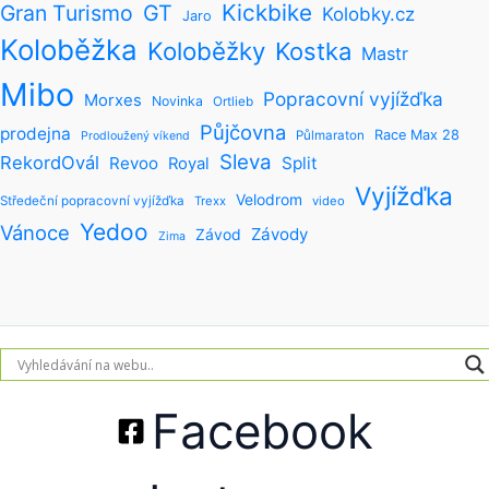
Kickbike
Gran Turismo
GT
Kolobky.cz
Jaro
Koloběžka
Koloběžky
Kostka
Mastr
Mibo
Popracovní vyjížďka
Morxes
Novinka
Ortlieb
Půjčovna
prodejna
Race Max 28
Půlmaraton
Prodloužený víkend
Sleva
RekordOvál
Revoo
Split
Royal
Vyjížďka
Velodrom
Středeční popracovní vyjížďka
Trexx
video
Yedoo
Vánoce
Závody
Závod
Zima
Facebook