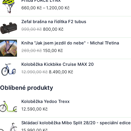
Přilba FORCE LYNX
199,00 Kč.
150,00 Kč.
Rozpětí
660,00
Kč
–
1.200,00
Kč
cen:
660,00 Kč
Zefal brašna na řídítka F2 tubus
až
Původní
Aktuální
999,00
Kč
800,00
Kč
1.200,00 Kč
cena
cena
byla:
je:
Kniha "Jak jsem jezdil do nebe" - Michal Třetina
999,00 Kč.
800,00 Kč.
Původní
Aktuální
269,00
Kč
150,00
Kč
cena
cena
byla:
je:
Koloběžka Kickbike Cruise MAX 20
269,00 Kč.
150,00 Kč.
Původní
Aktuální
12.990,00
Kč
8.490,00
Kč
cena
cena
byla:
je:
Oblíbené produkty
12.990,00 Kč.
8.490,00 Kč.
Koloběžka Yedoo Trexx
12.590,00
Kč
Skládací koloběžka Mibo Split 28/20 - speciální edice
15.990,00
Kč