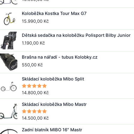
Koloběžka Kostka Tour Max G7
15.990,00
Kč
Dětská sedačka na koloběžku Polisport Bilby Junior
1.190,00
Kč
Brašna na nářadí - tubus Kolobky.cz
550,00
Kč
Skládací koloběžka Mibo Split
14.800,00
Kč
Hodnocení
5.00
z 5
Skládací koloběžka Mibo Mastr
14.500,00
Kč
Hodnocení
5.00
z 5
Zadní blatník MIBO 16" Mastr