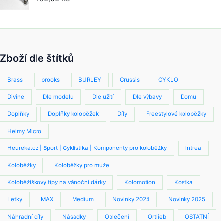
Zboží dle štítků
Brass
brooks
BURLEY
Crussis
CYKLO
Divine
Dle modelu
Dle užití
Dle výbavy
Domů
Doplňky
Doplňky koloběžek
Díly
Freestylové koloběžky
Helmy Micro
Heureka.cz | Sport | Cyklistika | Komponenty pro koloběžky
intrea
Koloběžky
Koloběžky pro muže
Koloběžíškovy tipy na vánoční dárky
Kolomotion
Kostka
Letky
MAX
Medium
Novinky 2024
Novinky 2025
Náhradní díly
Násadky
Oblečení
Ortlieb
OSTATNÍ