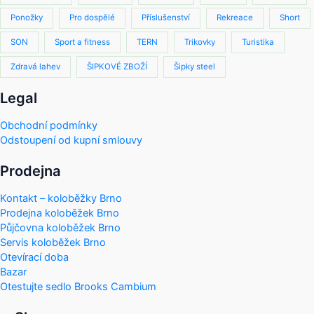
Ponožky
Pro dospělé
Příslušenství
Rekreace
Short
SON
Sport a fitness
TERN
Trikovky
Turistika
Zdravá lahev
ŠIPKOVÉ ZBOŽÍ
Šipky steel
Legal
Obchodní podmínky
Odstoupení od kupní smlouvy
Prodejna
Kontakt – koloběžky Brno
Prodejna koloběžek Brno
Půjčovna koloběžek Brno
Servis koloběžek Brno
Otevírací doba
Bazar
Otestujte sedlo Brooks Cambium