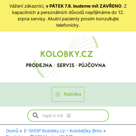
Vážení zákazníci,
v PÁTEK 7.8. budeme mít ZAVŘENO
. Z
kapacitních a personálních důvodů nepřijímáme do 12.
srpna servisy. Akutní pacienty prosím konzultujte
telefonicky.
Přeskočit
na
obsah
Nabídka
Products
search
Domů
E-SHOP Kolobky.cz – Koloběžky Brno