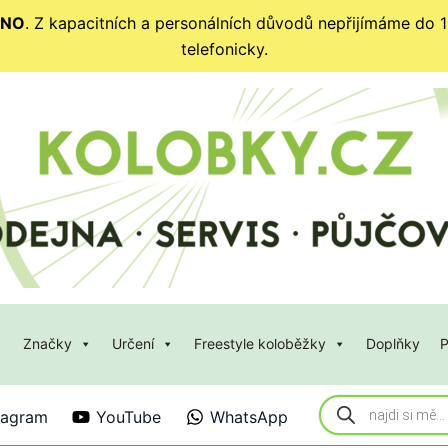
ENO
. Z kapacitních a personálních důvodů nepřijímáme do 12
telefonicky.
Značky
Určení
Freestyle koloběžky
Doplňky
P
Products
tagram
YouTube
WhatsApp
search