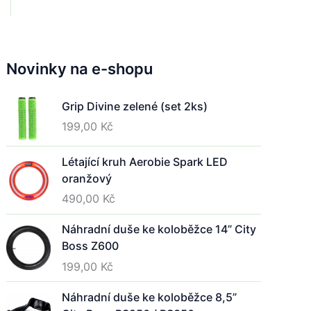
e
n
ý
c
Novinky na e-shopu
h
d
Grip Divine zelené (set 2ks)
v
e
199,00
Kč
ř
í
Létající kruh Aerobie Spark LED
n
oranžový
a
490,00
Kč
H
y
Náhradní duše ke koloběžce 14” City
b
Boss Z600
e
199,00
Kč
š
c
Náhradní duše ke koloběžce 8,5”
e