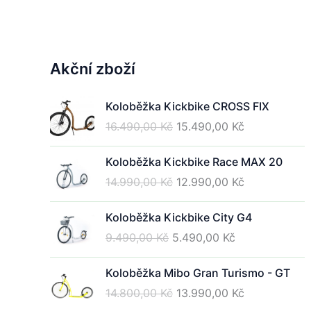
Akční zboží
Koloběžka Kickbike CROSS FIX
Původní
Aktuální
16.490,00
Kč
15.490,00
Kč
cena
cena
byla:
je:
Koloběžka Kickbike Race MAX 20
16.490,00 Kč.
15.490,00 Kč
Původní
Aktuální
14.990,00
Kč
12.990,00
Kč
cena
cena
byla:
je:
Koloběžka Kickbike City G4
14.990,00 Kč.
12.990,00 Kč
Původní
Aktuální
9.490,00
Kč
5.490,00
Kč
cena
cena
byla:
je:
Koloběžka Mibo Gran Turismo - GT
9.490,00 Kč.
5.490,00 Kč.
Původní
Aktuální
14.800,00
Kč
13.990,00
Kč
cena
cena