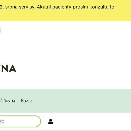
. srpna servisy. Akutní pacienty prosím konzultujte
ůjčovna
Bazar