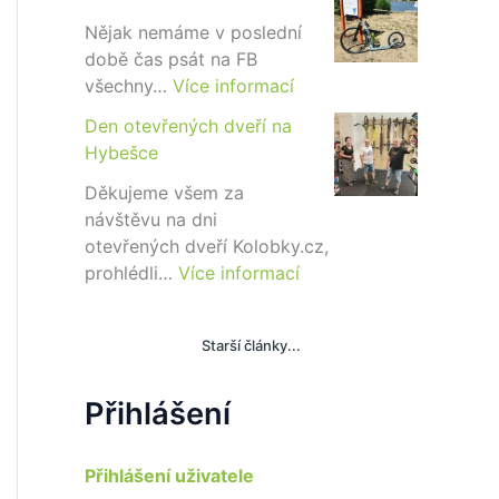
!
i
b
Nějak nemáme v poslední
o
době čas psát na FB
G
:
všechny…
Více informací
T
M
Den otevřených dveří na
D
i
Hybešce
i
b
s
o
Děkujeme všem za
c
K
návštěvu na dni
2
r
otevřených dveří Kolobky.cz,
6
o
:
prohlédli…
Více informací
″
s
D
K
e
Starší články...
n
o
t
Přihlášení
e
v
Přihlášení uživatele
ř