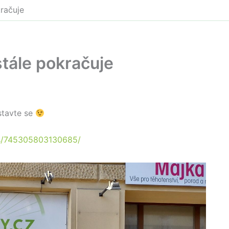
kračuje
stále pokračuje
stavte se
ts/745305803130685/