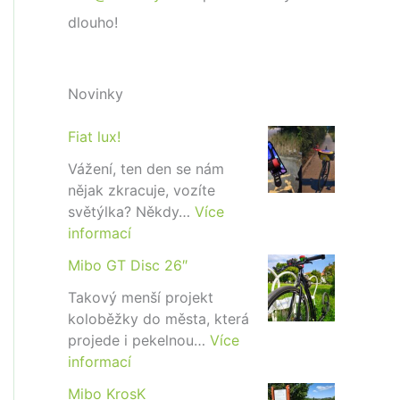
dlouho!
Novinky
Fiat lux!
Vážení, ten den se nám
nějak zkracuje, vozíte
světýlka? Někdy…
Více
:
informací
F
Mibo GT Disc 26″
i
a
Takový menší projekt
t
koloběžky do města, která
l
projede i pekelnou…
Více
u
:
informací
x
M
Mibo KrosK