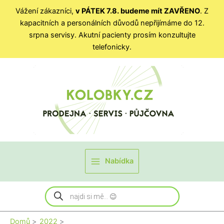
Vážení zákazníci,
v PÁTEK 7.8. budeme mít ZAVŘENO
. Z
kapacitních a personálních důvodů nepřijímáme do 12.
srpna servisy. Akutní pacienty prosím konzultujte
telefonicky.
Přeskočit
na
obsah
Nabídka
Products
search
Domů
2022