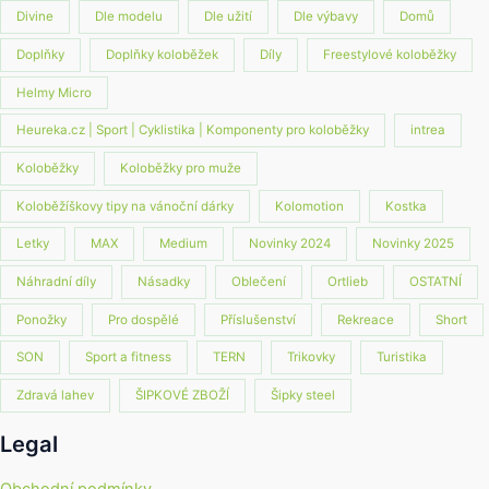
Divine
Dle modelu
Dle užití
Dle výbavy
Domů
Doplňky
Doplňky koloběžek
Díly
Freestylové koloběžky
Helmy Micro
Heureka.cz | Sport | Cyklistika | Komponenty pro koloběžky
intrea
Koloběžky
Koloběžky pro muže
Koloběžíškovy tipy na vánoční dárky
Kolomotion
Kostka
Letky
MAX
Medium
Novinky 2024
Novinky 2025
Náhradní díly
Násadky
Oblečení
Ortlieb
OSTATNÍ
Ponožky
Pro dospělé
Příslušenství
Rekreace
Short
SON
Sport a fitness
TERN
Trikovky
Turistika
Zdravá lahev
ŠIPKOVÉ ZBOŽÍ
Šipky steel
Legal
Obchodní podmínky