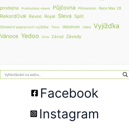
Půjčovna
prodejna
Race Max 28
Půlmaraton
Prodloužený víkend
Sleva
RekordOvál
Revoo
Split
Royal
Vyjížďka
Velodrom
Středeční popracovní vyjížďka
Trexx
video
Yedoo
Vánoce
Závody
Závod
Zima
Facebook
Instagram