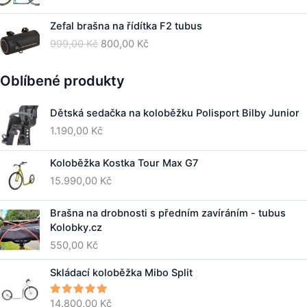
cen:
34.000,00 Kč
Zefal brašna na řídítka F2 tubus
až
Původní
Aktuální
999,00
Kč
800,00
Kč
42.000,00 Kč
cena
cena
byla:
je:
Oblíbené produkty
999,00 Kč.
800,00 Kč.
Dětská sedačka na koloběžku Polisport Bilby Junior
1.190,00
Kč
Koloběžka Kostka Tour Max G7
15.990,00
Kč
Brašna na drobnosti s předním zavíráním - tubus
Kolobky.cz
550,00
Kč
Skládací koloběžka Mibo Split
14.800,00
Kč
Hodnocení