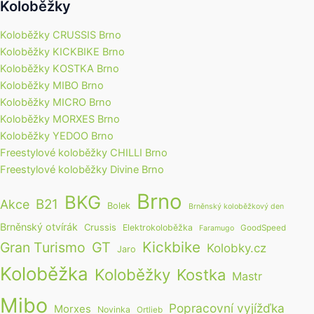
Koloběžky
Koloběžky CRUSSIS Brno
Koloběžky KICKBIKE Brno
Koloběžky KOSTKA Brno
Koloběžky MIBO Brno
Koloběžky MICRO Brno
Koloběžky MORXES Brno
Koloběžky YEDOO Brno
Freestylové koloběžky CHILLI Brno
Freestylové koloběžky Divine Brno
Brno
BKG
B21
Akce
Bolek
Brněnský koloběžkový den
Brněnský otvírák
Crussis
Elektrokoloběžka
GoodSpeed
Faramugo
Kickbike
Gran Turismo
GT
Kolobky.cz
Jaro
Koloběžka
Koloběžky
Kostka
Mastr
Mibo
Popracovní vyjížďka
Morxes
Novinka
Ortlieb