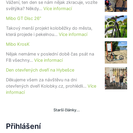
Vážení, ten den se nám nějak zkracuje, vozíte
:
světýlka? Někdy…
Více informací
F
Mibo GT Disc 26″
i
a
Takový menší projekt koloběžky do města,
t
:
která projede i pekelnou…
Více informací
l
M
Mibo KrosK
u
i
x
b
Nějak nemáme v poslední době čas psát na
!
o
:
FB všechny…
Více informací
G
M
Den otevřených dveří na Hybešce
T
i
D
b
Děkujeme všem za návštěvu na dni
i
o
otevřených dveří Kolobky.cz, prohlédli…
Více
s
K
:
informací
c
r
D
2
o
e
6
s
Starší články...
n
″
K
o
t
Přihlášení
e