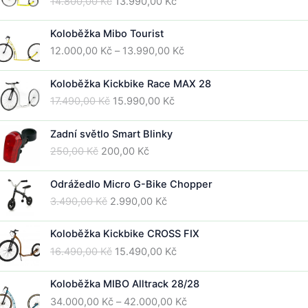
Původní
Aktuální
14.800,00
Kč
13.990,00
Kč
cena
cena
byla:
je:
Koloběžka Mibo Tourist
14.800,00 Kč.
13.990,00 Kč.
Rozpětí
12.000,00
Kč
–
13.990,00
Kč
cen:
12.000,00 Kč
Koloběžka Kickbike Race MAX 28
až
Původní
Aktuální
17.490,00
Kč
15.990,00
Kč
13.990,00 Kč
cena
cena
byla:
je:
Zadní světlo Smart Blinky
17.490,00 Kč.
15.990,00 Kč.
Původní
Aktuální
250,00
Kč
200,00
Kč
cena
cena
byla:
je:
Odrážedlo Micro G-Bike Chopper
250,00 Kč.
200,00 Kč.
Původní
Aktuální
3.490,00
Kč
2.990,00
Kč
cena
cena
byla:
je:
Koloběžka Kickbike CROSS FIX
3.490,00 Kč.
2.990,00 Kč.
Původní
Aktuální
16.490,00
Kč
15.490,00
Kč
cena
cena
byla:
je:
Koloběžka MIBO Alltrack 28/28
16.490,00 Kč.
15.490,00 Kč.
Rozpětí
34.000,00
Kč
–
42.000,00
Kč