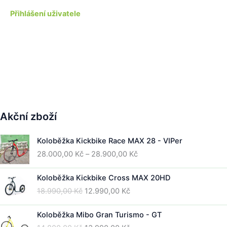
v
Přihlášení uživatele
ř
e
n
ý
c
h
d
v
e
ř
Akční zboží
í
n
Koloběžka Kickbike Race MAX 28 - VIPer
a
H
Rozpětí
28.000,00
Kč
–
28.900,00
Kč
y
cen:
b
28.000,00 Kč
Koloběžka Kickbike Cross MAX 20HD
e
až
Původní
Aktuální
18.990,00
Kč
12.990,00
Kč
š
28.900,00 Kč
cena
cena
c
byla:
je:
Koloběžka Mibo Gran Turismo - GT
e
18.990,00 Kč.
12.990,00 Kč.