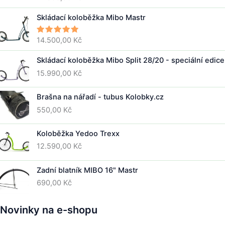
5.00
z 5
Skládací koloběžka Mibo Mastr
14.500,00
Kč
Hodnocení
5.00
z 5
Skládací koloběžka Mibo Split 28/20 - speciální edice
15.990,00
Kč
Brašna na nářadí - tubus Kolobky.cz
550,00
Kč
Koloběžka Yedoo Trexx
12.590,00
Kč
Zadní blatník MIBO 16" Mastr
690,00
Kč
Novinky na e-shopu