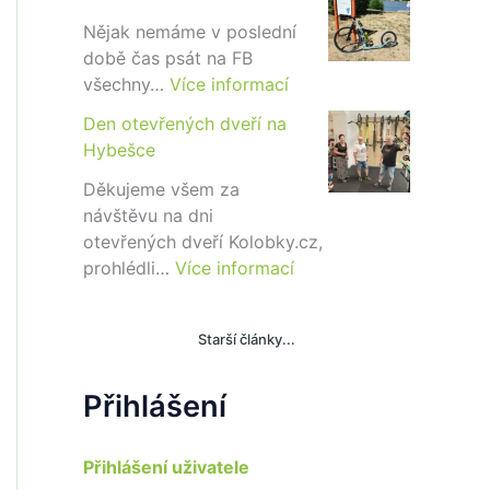
!
i
b
Nějak nemáme v poslední
o
době čas psát na FB
G
:
všechny…
Více informací
T
M
Den otevřených dveří na
D
i
Hybešce
i
b
s
o
Děkujeme všem za
c
K
návštěvu na dni
2
r
otevřených dveří Kolobky.cz,
6
o
:
prohlédli…
Více informací
″
s
D
K
e
Starší články...
n
o
t
Přihlášení
e
v
Přihlášení uživatele
ř