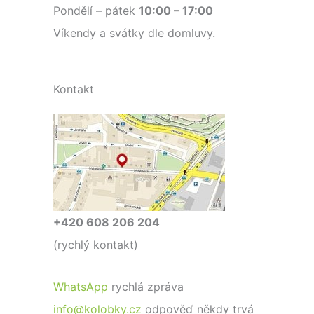
Pondělí – pátek
10:00 – 17:00
Víkendy a svátky dle domluvy.
Kontakt
+420 608 206 204
(rychlý kontakt)
WhatsApp
rychlá zpráva
info@kolobky.cz
odpověď někdy trvá