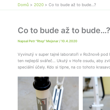
Domů
2020
Co to bude až to bude…?
Co to bude až to bude…
Napsal
Petr "Rtep" Mejsnar
/
10.4.2020
Vyvinutý v super tajné laboratoři v Rožnově pod R
ten nejlepší svářeč… Ukutý v Hoře osudu, aby zv
speciální účely. Kdo si tipne, na co tohoto kras