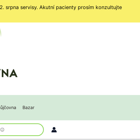
. srpna servisy. Akutní pacienty prosím konzultujte
ůjčovna
Bazar