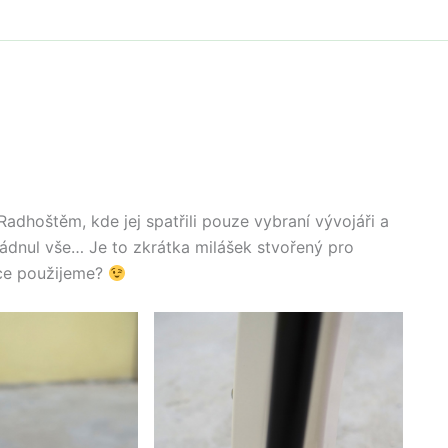
?
adhoštěm, kde jej spatřili pouze vybraní vývojáři a
ládnul vše… Je to zkrátka milášek stvořený pro
avce použijeme?