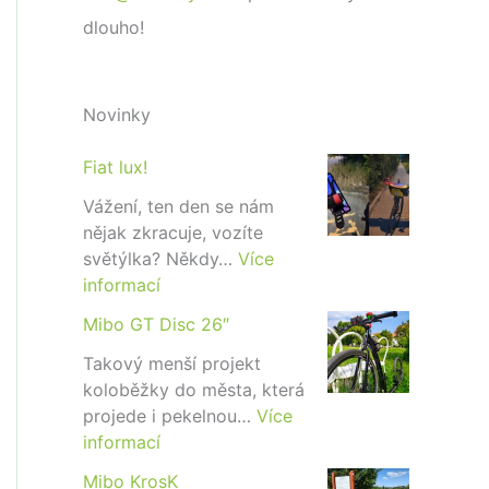
dlouho!
Novinky
Fiat lux!
Vážení, ten den se nám
nějak zkracuje, vozíte
světýlka? Někdy…
Více
:
informací
F
Mibo GT Disc 26″
i
a
Takový menší projekt
t
koloběžky do města, která
l
projede i pekelnou…
Více
u
:
informací
x
M
Mibo KrosK