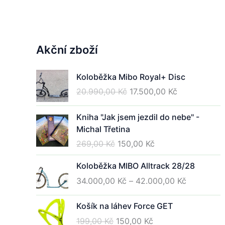
Akční zboží
Koloběžka Mibo Royal+ Disc
Původní
Aktuální
20.990,00
Kč
17.500,00
Kč
cena
cena
byla:
je:
Kniha "Jak jsem jezdil do nebe" -
20.990,00 Kč.
17.500,00 Kč
Michal Třetina
Původní
Aktuální
269,00
Kč
150,00
Kč
cena
cena
Koloběžka MIBO Alltrack 28/28
byla:
je:
269,00 Kč.
150,00 Kč.
Rozpětí
34.000,00
Kč
–
42.000,00
Kč
cen:
34.000,00
Košík na láhev Force GET
až
Původní
Aktuální
199,00
Kč
150,00
Kč