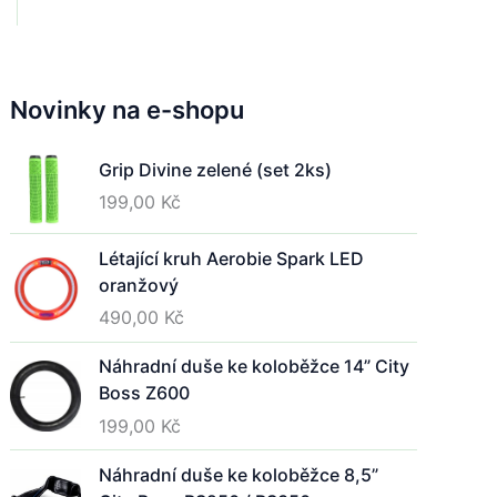
e
n
ý
c
Novinky na e-shopu
h
d
Grip Divine zelené (set 2ks)
v
e
199,00
Kč
ř
í
Létající kruh Aerobie Spark LED
n
oranžový
a
490,00
Kč
H
y
Náhradní duše ke koloběžce 14” City
b
Boss Z600
e
199,00
Kč
š
c
Náhradní duše ke koloběžce 8,5”
e