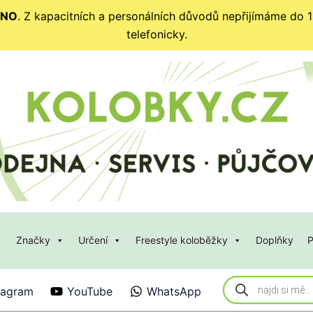
ENO
. Z kapacitních a personálních důvodů nepřijímáme do 12
telefonicky.
Značky
Určení
Freestyle koloběžky
Doplňky
P
Products
tagram
YouTube
WhatsApp
search