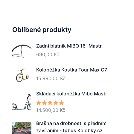
Oblíbené produkty
Zadní blatník MIBO 16" Mastr
690,00
Kč
Koloběžka Kostka Tour Max G7
.
15.990,00
Kč
Skládací koloběžka Mibo Mastr
14.500,00
Kč
Hodnocení
5.00
z 5
 Kč
Brašna na drobnosti s předním
zavíráním - tubus Kolobky.cz